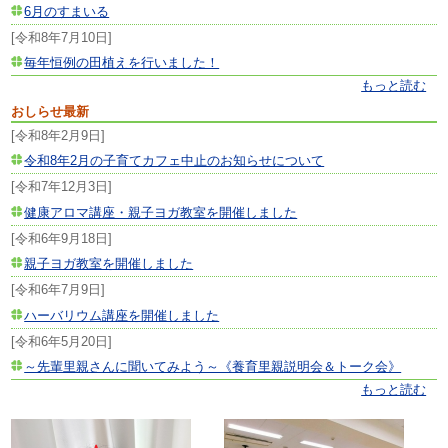
6月のすまいる
[令和8年7月10日]
毎年恒例の田植えを行いました！
もっと読む
おしらせ最新
[令和8年2月9日]
令和8年2月の子育てカフェ中止のお知らせについて
[令和7年12月3日]
健康アロマ講座・親子ヨガ教室を開催しました
[令和6年9月18日]
親子ヨガ教室を開催しました
[令和6年7月9日]
ハーバリウム講座を開催しました
[令和6年5月20日]
～先輩里親さんに聞いてみよう～《養育里親説明会＆トーク会》
もっと読む