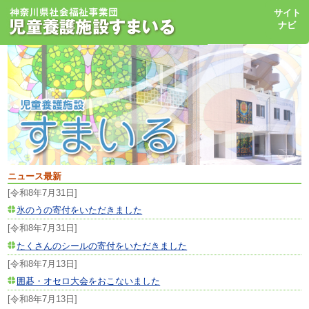
toggl
サイト
navig
ナビ
ニュース最新
[令和8年7月31日]
氷のうの寄付をいただきました
[令和8年7月31日]
たくさんのシールの寄付をいただきました
[令和8年7月13日]
囲碁・オセロ大会をおこないました
[令和8年7月13日]