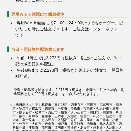
も幅広くご用意しました。
専用Ｗｅｂ画面にて簡単発注
専用Ｗｅｂ画面にて7：00～24：00いつでもオーダー。思
いたった時にご注文できます。ご注文はインターネット
で！
当日・翌日無料配送致します
午前11時までに2,273円（税抜き）以上のご注文で、※一
部地域当日無料配送。
午後6時までに2,273円（税抜き）以上のご注文で、翌日無
料配送。
沖縄・離島等は除きます。2,273円（税抜き）未満のご注文の場合、別
途送料として200円（税抜き）をご負担いただきます。
※〔当日配送エリア〕札幌市／東京23区・西東京市・三鷹市・武蔵野市・調布
市・狛江市／横浜市・川崎市／千葉市・船橋市・市川市・習志野市・浦安
市・鎌ヶ谷市・松戸市・流山市・柏市／さいたま市・川口市・川越市・戸田
市・蕨市・草加市・越谷市・三郷市・八潮市・朝霞市・和光市・新座市・志
木市・富士見市・ふじみ野市・入間郡三芳町／名古屋市・春日井市・小牧
市・一宮市・犬山市・岩倉市・瀬戸市・尾張旭市・清須市・北名古屋市・西
春日井郡・津島市・稲沢市・江南市・東海市・あま市・丹羽郡・大治町／大