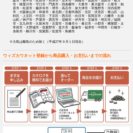
阪市・豊中市・吹田市・摂津市・茨木市・高槻市・箕面市・池田市・枚方
市・寝屋川市・守口市・門真市・四条畷市・大東市・東大阪市・八尾市・柏
原市・松原市・藤井寺市・堺市・高石市・泉大津市・羽曳野市・河内長野
市・大阪狭山市・和泉市・泉北郡／京都市南区・北区・伏見区・東山区・山
科区・上京区・中京区・下京区・西京区・向日市・長岡京市・八幡市・久御
山町／神戸市・芦屋市・西宮市・尼崎市・伊丹市・宝塚市・明石市／福岡
市・北九州市・久留米市・古賀市・宗像市※・春日市・小郡市・糟屋郡・太
宰府市・大野城市・筑紫野市・直方市・飯塚市・福津市・中間市・行橋市・
糸島市・柳川市・筑紫郡／佐賀市・鳥栖市
※大島は離島のため除く（平成27年９月１日現在）
ウィズカウネット登録から商品購入・お支払いまでの流れ