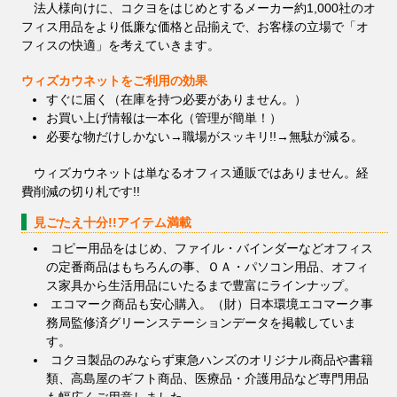
法人様向けに、コクヨをはじめとするメーカー約1,000社のオ
フィス用品をより低廉な価格と品揃えで、お客様の立場で「オ
フィスの快適」を考えていきます。
ウィズカウネットをご利用の効果
すぐに届く（在庫を持つ必要がありません。）
お買い上げ情報は一本化（管理が簡単！）
必要な物だけしかない→職場がスッキリ!!→無駄が減る。
ウィズカウネットは単なるオフィス通販ではありません。経
費削減の切り札です!!
見ごたえ十分!!アイテム満載
コピー用品をはじめ、ファイル・バインダーなどオフィス
の定番商品はもちろんの事、ＯＡ・パソコン用品、オフィ
ス家具から生活用品にいたるまで豊富にラインナップ。
エコマーク商品も安心購入。（財）日本環境エコマーク事
務局監修済グリーンステーションデータを掲載していま
す。
コクヨ製品のみならず東急ハンズのオリジナル商品や書籍
類、高島屋のギフト商品、医療品・介護用品など専門用品