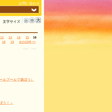
お問い合わせ
文字サイズ
12
13
14
15
16
18
19
次の10件 >>
<<<
>>>
ールプールで遊ぼう）
ぼう！～