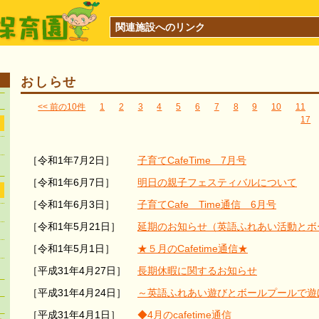
関連施設へのリンク
おしらせ
<< 前の10件
1
2
3
4
5
6
7
8
9
10
11
17
［令和1年7月2日］
子育てCafeTime 7月号
［令和1年6月7日］
明日の親子フェスティバルについて
［令和1年6月3日］
子育てCafe Time通信 6月号
［令和1年5月21日］
延期のお知らせ（英語ふれあい活動とボ
［令和1年5月1日］
★５月のCafetime通信★
［平成31年4月27日］
長期休暇に関するお知らせ
［平成31年4月24日］
～英語ふれあい遊びとボールプールで遊
［平成31年4月1日］
◆4月のcafetime通信