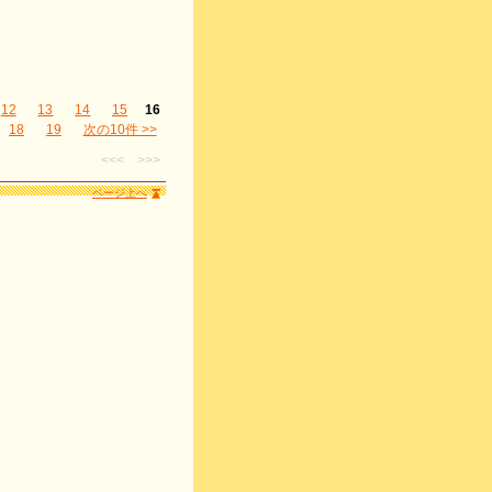
12
13
14
15
16
18
19
次の10件 >>
<<<
>>>
ページ上へ