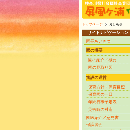
トップページ
おしらせ
サイトナビゲーション
園長あいさつ
園の概要
園の紹介／概要
園の見取り図
施設の運営
保育方針・保育目標
保育園の一日
年間行事予定表
災害時の対応
園医紹介／意見書
保護者会