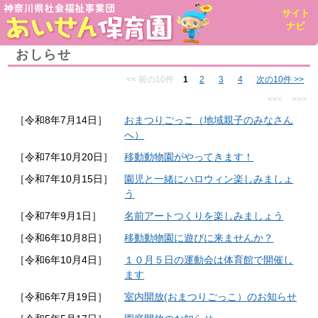
toggl
サイト
navig
ナビ
おしらせ
<< 前の10件
1
2
3
4
次の10件 >>
<<<
>>>
［令和8年7月14日］
おまつりごっこ（地域親子のみなさん
へ）
［令和7年10月20日］
移動動物園がやってきます！
［令和7年10月15日］
園児と一緒にハロウィン楽しみましょ
う
［令和7年9月1日］
名前アートつくりを楽しみましょう
［令和6年10月8日］
移動動物園に遊びに来ませんか？
［令和6年10月4日］
１０月５日の運動会は体育館で開催し
ます
［令和6年7月19日］
室内開放(おまつりごっこ）のお知らせ