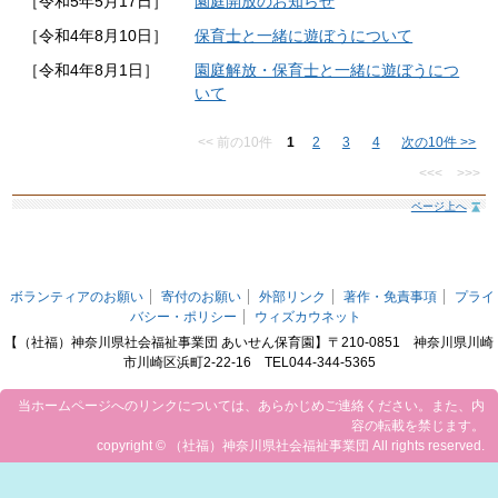
［令和5年5月17日］
園庭開放のお知らせ
［令和4年8月10日］
保育士と一緒に遊ぼうについて
［令和4年8月1日］
園庭解放・保育士と一緒に遊ぼうにつ
いて
<< 前の10件
1
2
3
4
次の10件 >>
<<<
>>>
ページ上へ
ボランティアのお願い
寄付のお願い
外部リンク
著作・免責事項
プライ
バシー・ポリシー
ウィズカウネット
【（社福）神奈川県社会福祉事業団 あいせん保育園】〒210-0851 神奈川県川崎
市川崎区浜町2-22-16 TEL044-344-5365
当ホームページへのリンクについては、あらかじめご連絡ください。また、内
容の転載を禁じます。
copyright © （社福）神奈川県社会福祉事業団 All rights reserved.