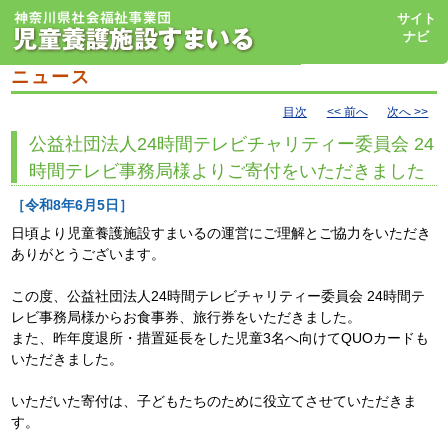
toggl
サイト
navig
ナビ
ニュース
目次
<< 前へ
次へ >>
公益社団法人24時間テレビチャリティー委員会 24
時間テレビ事務局様よりご寄付をいただきました
［令和8年6月5日］
日頃より児童養護施設すまいるの運営にご理解とご協力をいただき
ありがとうございます。
この度、公益社団法人24時間テレビチャリティー委員会 24時間テ
レビ事務局様からお食事券、旅行券をいただきました。
また、昨年度退所・措置延長をした児童3名へ向けてQUOカードも
いただきました。
いただいた寄付は、子どもたちのために役立てさせていただきま
す。