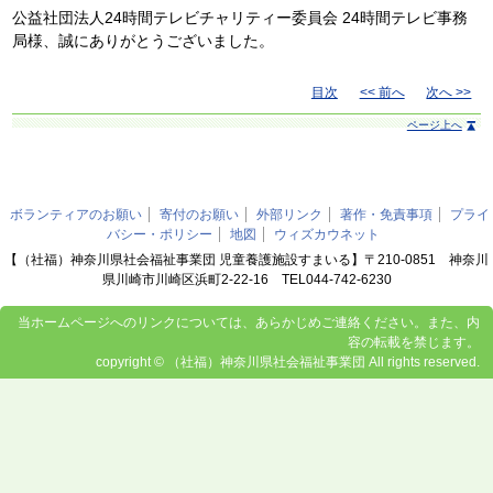
公益社団法人24時間テレビチャリティー委員会 24時間テレビ事務
局様、誠にありがとうございました。
目次
<< 前へ
次へ >>
ページ上へ
ボランティアのお願い
寄付のお願い
外部リンク
著作・免責事項
プライ
バシー・ポリシー
地図
ウィズカウネット
【（社福）神奈川県社会福祉事業団 児童養護施設すまいる】〒210-0851 神奈川
県川崎市川崎区浜町2-22-16 TEL044-742-6230
当ホームページへのリンクについては、あらかじめご連絡ください。また、内
容の転載を禁じます。
copyright © （社福）神奈川県社会福祉事業団 All rights reserved.